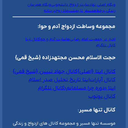
وبگاه اصلی نهاد
سایت ازدواج دانشجویی
وبگاه همرسان
زندگی برخط
همسفر تا بهشت
مانا زوج
دردنانه
مجموعه وساطت ازدواج آدم و حوا:
اخبار در جمعیت امام رضایی‌ها
سایت آدم و حوا
کانال ایتا
کانال تلگرام
حجت الاسلام محسن مجتهدزاده {شیخ قمی}
کانال ایتا {اصلی}
کانال جهاد تبیین {شیخ قمی}
کانال آپارات
ایتا تاریخ تحلیل صدر اسلام
ایتا «دوره چرا مسلمانم»
کانال تلگرام
کانال یوتوب
کانال تنها مسیر
:
موسسه تنها مسیر و مجموعه کانال های ازدواج و زندگی