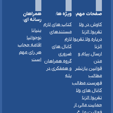
صفحات مهم
:
ویژه ها
:
همراهان
رسانه ای
:
کاوش در ولا
کتاب های لازم
بنیانا
تقربوا الزنا
مستندهای
نوجوانیا
درباره ولا تقربوا
لازم
اقامه حجاب
الزنا
کانال های
هر رای مهم
ارسال پیام و
ضروری
است
متن
گروه همراهان
قوانین بازنشر
و همفکری در
مطالب
بله
فهرست مطالب
کانال های ولا
تقربوا الزنا
حمایت مالی از
فعالیت ما