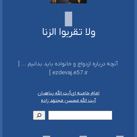
ولا تقربوا الزنا
‌‌‌ آنچه درباره ازدواج و خانواده باید بدانیم … [
ezdevaj.e57.ir ]‌
امام خامنه ای
آیت الله پناهیان
آیت الله محسن مجتهد زاده
جستجو