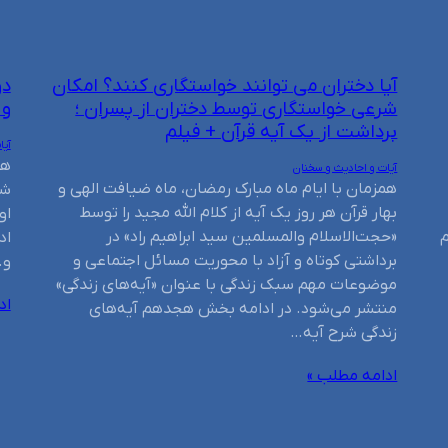
آیا دختران می توانند خواستگاری کنند؟ امکان
دو
شرعی خواستگاری توسط دختران از پسران ؛
و 
برداشت از یک آیه قرآن + فیلم
آیا
هم
آیات و احادیث و سخنان
همزمان با ایام ماه مبارک رمضان، ماه ضیافت الهی و
شد
بهار قرآن هر روز یک آیه از کلام الله مجید را توسط
او
م
«حجت‌الاسلام والمسلمین سید ابراهیم راد» در
اد
برداشتی کوتاه و آزاد با محوریت مسائل اجتماعی و
و…
موضوعات مهم سبک زندگی با عنوان «آیه‌های زندگی»
اد
منتشر می‌شود. در ادامه بخش هجدهم آیه‌های
زندگی شرح آیه…
ادامه مطلب »