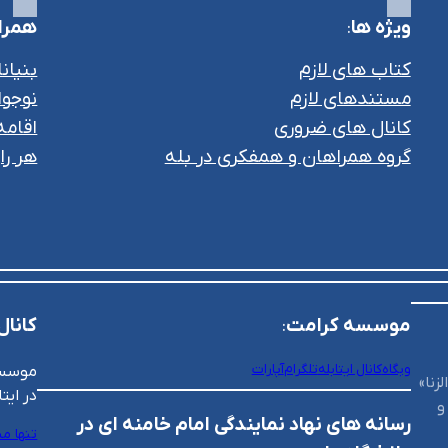
ویژه ها
:
همراه
کتاب های لازم
بنیانا
مستندهای لازم
نوجوان
کانال های ضروری
اقام
گروه همراهان و همفکری در بله
هر ر
موسسه کرامت
:
کانال
وبگاه
کانال ایتا
بله
تلگرام
آپارات
موسسه 
زنا»
در ایتا
و
رسانه های نهاد نمایندگی امام خامنه ای در
تنها م