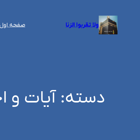
رفتن
به
ولا تقربوا الزنا
صفحه اول
محتوا
دسته:
آیات و ا