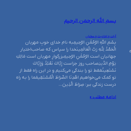
بسم الله الرحمن الرحیم
آیات و احادیث و سخنان
بِسْمِ اللَّهِ الرَّحْمَٰنِ الرَّحِيمِبه نام خدای خوبِ مهربان
الْحَمْدُ لِلَّهِ رَبِّ الْعَالَمِينَخدا را سپاس که صاحب‌اختیار
جهانیان است الرَّحْمَٰنِ الرَّحِيمِبزرگوارِ مهربان است مَالِكِ
يَوْمِ الدِّينِصاحب روز جزاست إِيَّاكَ نَعْبُدُ وَإِيَّاكَ
نَسْتَعِينُفقط تو را بندگی می‌کنیم و در این راه فقط از
تو کمک می‌خواهیم اهْدِنَا الصِّرَاطَ الْمُسْتَقِيمَما را به راه
درست زندگی ببر: صِرَاطَ الَّذِينَ…
ادامه مطلب »