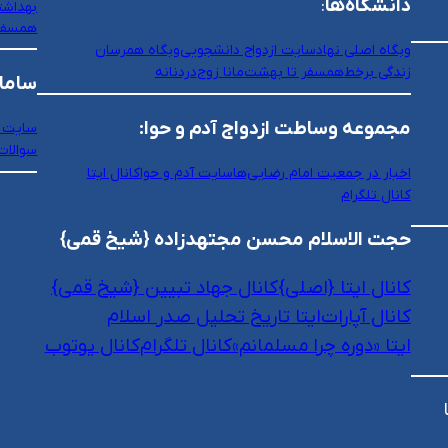
دانشگاه‌ها
:
بهداشت
همسفر
وبگاه اصلی نهاد
سایت ازدواج دانشجویی
وبگاه همرسان
زندگی برخط
همسفر تا بهشت
مانا زوج
دردنانه
سامان
مجموعه وساطت ازدواج آدم و حوا:
سایت 
سوالات
اخبار در جمعیت امام رضایی‌ها
سایت آدم و حوا
کانال ایتا
کانال تلگرام
حجت الاسلام محسن مجتهدزاده {شیخ قمی}
کانال ایتا {اصلی}
کانال جهاد تبیین {شیخ قمی}
کانال آپارات
ایتا تاریخ تحلیل صدر اسلام
ایتا «دوره چرا مسلمانم»
کانال تلگرام
کانال یوتوب