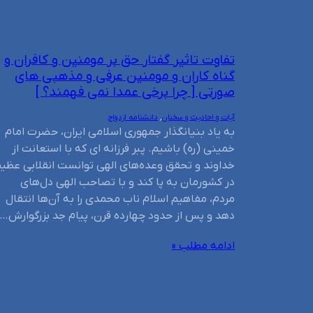
تفاوت تاثیر گفتار حق بر مومنین و کافران و
گناه کاران و مومنین عرفی و مذهبی های
صورتی [ چرا برخی عمدا نمی فهمند؟ ]
آیات و احادیث و سخنان
, 
دانشنامه ازدواج
به یاد بنیانگذار جمهوری اسلامی ایران، حضرت امام
خمینی (ره) باشیم. پبر فرزانه ای که با استعانت از
خداوند و تحقق وعده‌های الهی توانست انقلابی عظی
در کشورمان به پا کند و با تصاحب الهی دل‌های
مردم، مفاهیم اسلام ناب محمدی را به آن‌ها انتقال
دهد و پس از حدود چهارده قرن، پیام جد بزرگوارش…
ادامه مطلب »