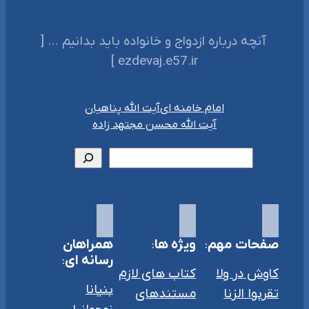
‌‌‌ آنچه درباره ازدواج و خانواده باید بدانیم … [
ezdevaj.e57.ir ]‌
امام خامنه ای
آیت الله پناهیان
آیت الله محسن مجتهد زاده
جستجو
صفحات مهم
:
ویژه ها
:
همراهان
رسانه ای
:
کاوش در ولا
کتاب های لازم
بنیانا
تقربوا الزنا
مستندهای