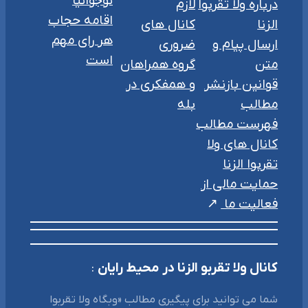
نوجوانیا
درباره ولا تقربوا
لازم
اقامه حجاب
الزنا
کانال های
هر رای مهم
ارسال پیام و
ضروری
است
متن
گروه همراهان
قوانین بازنشر
و همفکری در
مطالب
بله
فهرست مطالب
کانال های ولا
تقربوا الزنا
حمایت مالی از
فعالیت ما
کانال ولا تقربو الزنا در محیط رایان
:
شما می توانید برای پیگیری مطالب «وبگاه ولا تقربوا