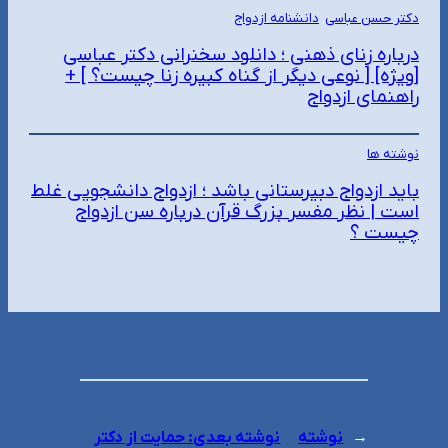
دکتر حسن عباسی
, 
دانشنامه ازدواج
درباره زنای ذهنی ؛ دانلود سخنرانی دکتر عباسی
[ویژه] [ نوعی دیگر از گناه کبیره زنا چیست؟ ] +
راهنمای ازدواج
نوشته ها
باید ازدواج دبیرستانی باشد ؛ ازدواج دانشجویی غلط
است | نظر مفسر بزرگ قرآن درباره سن ازدواج
چیست ؟
←
نوشته
نوشته بعدی:
حمایت از دکتر