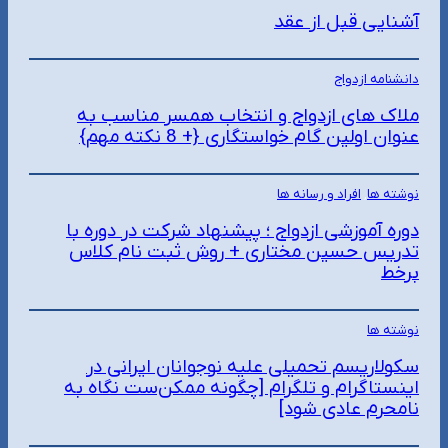
آشنایی قبل از عقد
دانشنامه ازدواج
ملاک های ازدواج و انتخاب همسر مناسب به
عنوان اولین گام خواستگاری {+ 8 نکته مهم}
نوشته ها
, 
افراد و رسانه ها
دوره آموزشی ازدواج ؛ پیشنهاد شرکت در دوره با
تدریس حسین مختاری + روش ثبت نام کلاس
برخط
نوشته ها
سکولاریسم تحمیلی علیه نوجوانان ایرانی در
اینستاگرام و تلگرام [چگونه ممکن‌ست نگاه به
نامحرم عادی شود]