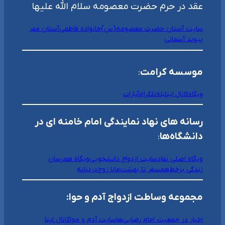
عقد در حرم حضرت معصومه سلام الله علیها
سایت آستان حضرت معصومه(س)
خانواده فاطمی
آستان مهر
پیوند آسمانی
موسسه کرامت
:
وبگاه
کانال ایتا
بله
تلگرام
آپارات
رسانه های نهاد نمایندگی امام خامنه ای در
دانشگاه‌ها
:
وبگاه اصلی نهاد
سایت ازدواج دانشجویی
وبگاه همرسان
زندگی برخط
همسفر تا بهشت
مانا زوج
دردنانه
مجموعه وساطت ازدواج آدم و حوا:
اخبار در جمعیت امام رضایی‌ها
سایت آدم و حوا
کانال ایتا