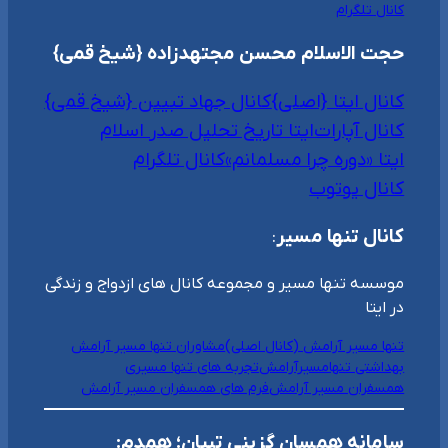
کانال تلگرام
حجت الاسلام محسن مجتهدزاده {شیخ قمی}
کانال ایتا {اصلی}
کانال جهاد تبیین {شیخ قمی}
کانال آپارات
ایتا تاریخ تحلیل صدر اسلام
ایتا «دوره چرا مسلمانم»
کانال تلگرام
کانال یوتوب
کانال تنها مسیر
:
موسسه تنها مسیر و مجموعه کانال های ازدواج و زندگی
در ایتا
تنها مسیر آرامش (کانال اصلی)
مشاوران تنها مسیر آرامش
بهداشتی تنهامسیرآرامش
تجربه های تنها مسیری
همسفران مسیر آرامش
فرم های همسفران مسیر آرامش
سامانه همسان گزینی تبیان؛ همدم: