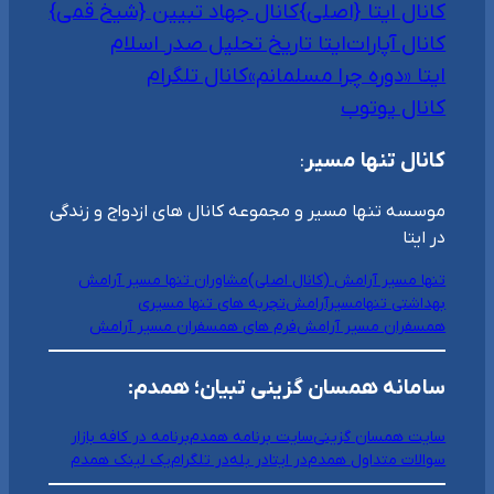
کانال ایتا {اصلی}
کانال جهاد تبیین {شیخ قمی}
کانال آپارات
ایتا تاریخ تحلیل صدر اسلام
ایتا «دوره چرا مسلمانم»
کانال تلگرام
کانال یوتوب
کانال تنها مسیر
:
موسسه تنها مسیر و مجموعه کانال های ازدواج و زندگی
در ایتا
تنها مسیر آرامش (کانال اصلی)
مشاوران تنها مسیر آرامش
بهداشتی تنهامسیرآرامش
تجربه های تنها مسیری
همسفران مسیر آرامش
فرم های همسفران مسیر آرامش
سامانه همسان گزینی تبیان؛ همدم:
سایت همسان گزینی
سایت برنامه همدم
برنامه در کافه بازار
سوالات متداول همدم
در ایتا
در بله
در تلگرام
یک لینک همدم