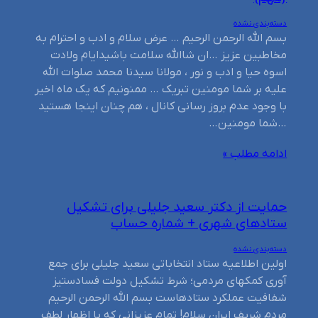
دسته‌بندی نشده
بسم الله الرحمن الرحیم … عرض سلام و ادب و احترام به
مخاطبین عزیز …ان شاالله سلامت باشیدایام ولادت
اسوه حیا و ادب و نور ، مولانا سیدنا محمد صلوات الله
علیه بر شما مومنین تبریک … ممنونیم که یک ماه اخیر
با وجود عدم بروز رسانی کانال ، هم چنان اینجا هستید
…شما مومنین…
ادامه مطلب »
حمایت از دکتر سعید جلیلی برای تشکیل
ستادهای شهری + شماره حساب
دسته‌بندی نشده
اولین اطلاعیه ستاد انتخاباتی سعید جلیلی برای جمع
آوری کمکهای مردمی؛ شرط تشکیل دولت فسادستیز
شفافیت عملکرد ستادهاست بسم الله الرحمن الرحیم
مردم شریف ایران سلام! تمام عزیزانی که با اظهار لطف