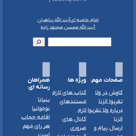
امام خامنه ای
آیت الله پناهیان
آیت الله محسن مجتهد زاده
جستجو
صفحات مهم
:
ویژه ها
:
همراهان
رسانه ای
:
کاوش در ولا
کتاب های لازم
بنیانا
تقربوا الزنا
مستندهای
نوجوانیا
درباره ولا تقربوا
لازم
اقامه حجاب
الزنا
کانال های
هر رای مهم
ارسال پیام و
ضروری
است