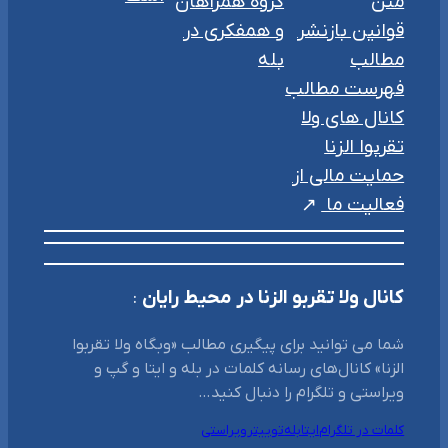
متن
گروه همراهان
قوانین بازنشر
و همفکری در
مطالب
بله
فهرست مطالب
کانال های ولا
تقربوا الزنا
حمایت مالی از
فعالیت ما
کانال ولا تقربو الزنا در محیط رایان
:
شما می توانید برای پیگیری مطالب «وبگاه ولا تقربوا
الزنا» کانال‌های رسانه کلمات در بله و ایتا و گپ و
ویراستی و تلگرام را دنبال کنید…
کلمات در تلگرام
ایتا
بله
توییتر
ویراستی