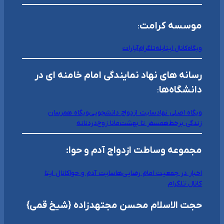
موسسه کرامت
:
وبگاه
کانال ایتا
بله
تلگرام
آپارات
رسانه های نهاد نمایندگی امام خامنه ای در
دانشگاه‌ها
:
وبگاه اصلی نهاد
سایت ازدواج دانشجویی
وبگاه همرسان
زندگی برخط
همسفر تا بهشت
مانا زوج
دردنانه
مجموعه وساطت ازدواج آدم و حوا:
اخبار در جمعیت امام رضایی‌ها
سایت آدم و حوا
کانال ایتا
کانال تلگرام
حجت الاسلام محسن مجتهدزاده {شیخ قمی}